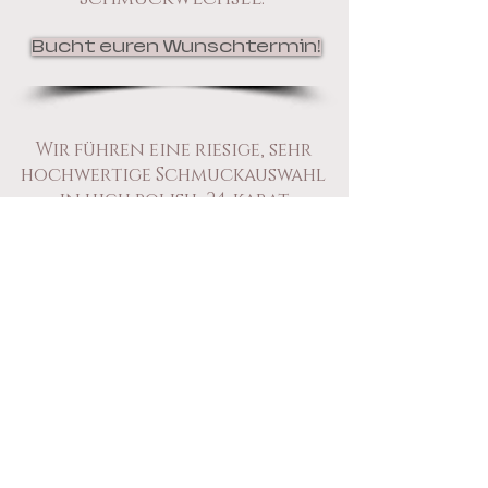
Bucht euren Wunschtermin!
Wir führen eine riesige, sehr
hochwertige Schmuckauswahl
in high polish, 24-karat
hartvergoldet, roségold und
black line, sowie black
mattiert.
Bei fachgerechtem Einsetzen
des neuen Schmuckstückes
werden Fehlkäufe
vermieden
und ein guter
Tragekomfort gewährleistet.
Bei Fremdschmuck berechnen